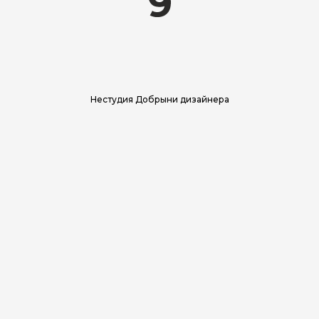
Дизайнер Добрыня ДИТН
Нестудия Добрыни дизайнера
ЗАКАЗАТЬ АЙДЕНТИКУ
Что сделано:
Логотип
Презентация х2
Фирстиль
Сайт