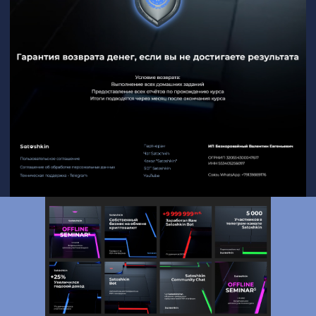
РЕКЛАМА
Рекламная кампания "Зонт от невзгод"
должна также использовать символику
голубых зонтиков для выражения идеи
защиты и надежности.