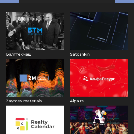
Балттехмаш
Satoshkin
Zaytcev materials
Alpa rs